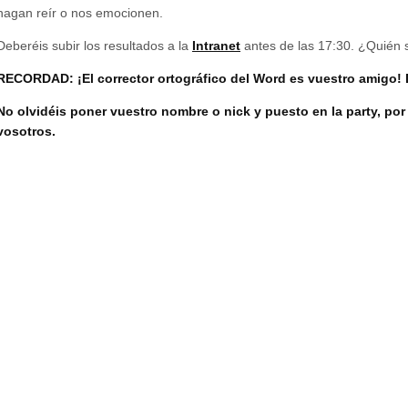
hagan reír o nos emocionen.
Deberéis subir los resultados a la
Intranet
antes de las 17:30. ¿Quién 
RECORDAD
: ¡El corrector ortográfico del Word es vuestro amigo! 
No olvidéis poner vuestro nombre o nick y puesto en la party, po
vosotros.