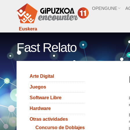
OPENGUNE
A
Euskera
Fast Relato
Arte Digital
Juegos
Software Libre
Hardware
Otras actividades
Concurso de Doblajes