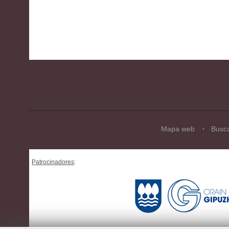
Mapa web
Busc
Patrocinadores
: