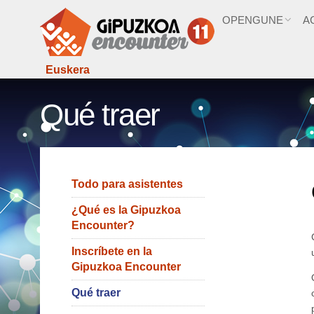
OPENGUNE
A
Euskera
Qué traer
Todo para asistentes
¿Qué es la Gipuzkoa
Encounter?
Inscríbete en la
Gipuzkoa Encounter
Qué traer