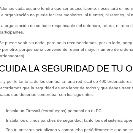
Además cada usuario tendrá que ser autosuficiente, necesitará el monit
La organización no puede facilitar monitores, ni fuentes, ni ratones, ni
La organización no se hace responsable del deterioro, rotura, ni robo 
participantes.
Se puede venir sin nada, pero no lo recomendamos, por un lado, porq
y por otro, porque sería conveniente reunir el mayor número de orden
ordenadores).
CUIDA LA SEGURIDAD DE TU
... y por lo tanto la de los demás. En una red local de 400 ordenadores
recordamos que la seguridad es una labor de todos y que debes traer
pasos que deberías comprobar son los siguientes:
Instala un Firewall (cortafuegos) personal en tu PC.
Instala los últimos parches de seguridad, tanto los del sistema ope
Ten tu antivirus actualizado y comprueba periódicamente que no se