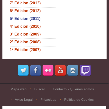
7ª Edicion (2013)
6ª Edicion (2012)
5ª Edicion (2011)
4ª Edicion (2010)
3ª Edicion (2009)
2ª Edición (2008)
1ª Edición (2007)
Mapa web
Buscar
Contacto - Quiénes somos
Aviso Legal
Privacidad
Política de Cookies