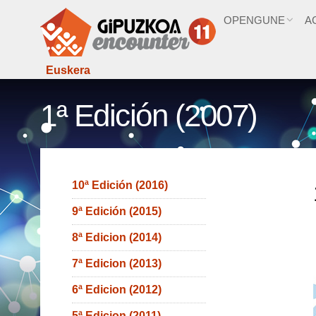
OPENGUNE
A
Euskera
1ª Edición (2007)
10ª Edición (2016)
9ª Edición (2015)
8ª Edicion (2014)
7ª Edicion (2013)
6ª Edicion (2012)
5ª Edicion (2011)