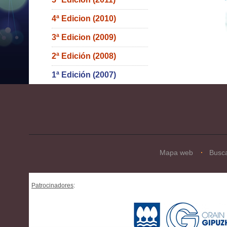
4ª Edicion (2010)
3ª Edicion (2009)
2ª Edición (2008)
1ª Edición (2007)
Mapa web
Busc
Patrocinadores
: