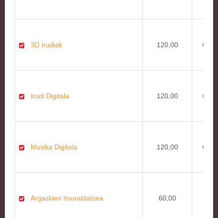
3D Irudiak
120,00
60,0
Irudi Digitala
120,00
60,0
Musika Digitala
120,00
60,0
Argazkien Itxuraldatzea
60,00