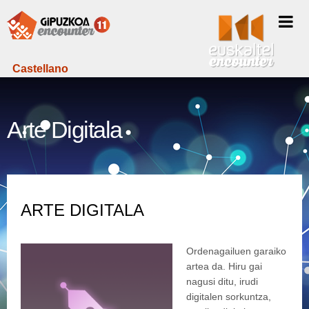
Castellano
Arte Digitala
ARTE DIGITALA
Ordenagailuen garaiko
artea da. Hiru gai
nagusi ditu, irudi
digitalen sorkuntza,