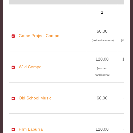
1
2
50,00
50,0
Game Project Compo
(mekanika onena)
(ideia on
120,00
120,
Wild Compo
(sormen
(teknik
handikoena)
onena)
Old School Music
60,00
30,0
Film Laburra
120,00
60,0