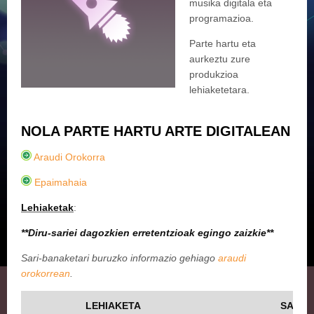
musika digitala eta
programazioa.
Parte hartu eta
aurkeztu zure
produkzioa
lehiaketetara.
NOLA PARTE HARTU ARTE DIGITALEAN
Araudi Orokorra
Epaimahaia
Lehiaketak
:
**Diru-sariei dagozkien erretentzioak egingo zaizkie**
Sari-banaketari buruzko informazio gehiago
araudi
orokorrean
.
LEHIAKETA
SARIA