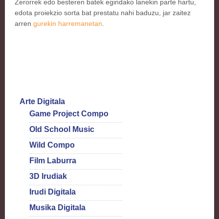
Zerorrek edo besteren batek egindako lanekin parte hartu,
edota proiekzio sorta bat prestatu nahi baduzu, jar zaitez
arren
gurekin harremanetan
.
Arte Digitala
Game Project Compo
Old School Music
Wild Compo
Film Laburra
3D Irudiak
Irudi Digitala
Musika Digitala