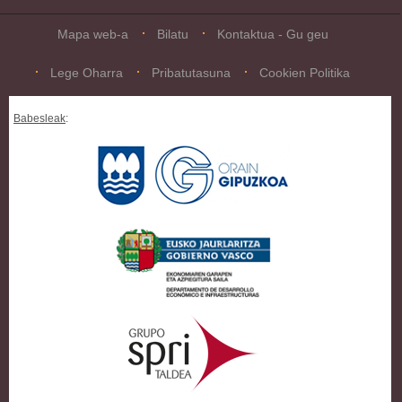
Mapa web-a
Bilatu
Kontaktua - Gu geu
Lege Oharra
Pribatutasuna
Cookien Politika
Babesleak
: