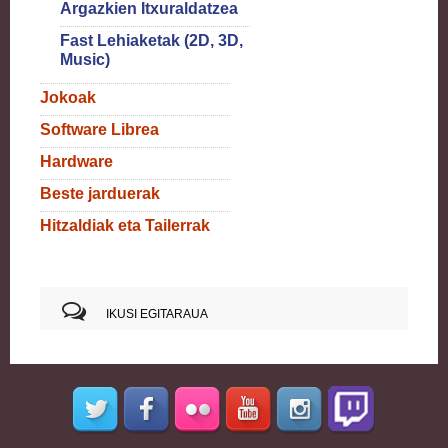
Argazkien Itxuraldatzea
Fast Lehiaketak (2D, 3D,
Music)
Jokoak
Software Librea
Hardware
Beste jarduerak
Hitzaldiak eta Tailerrak
IKUSI EGITARAUA