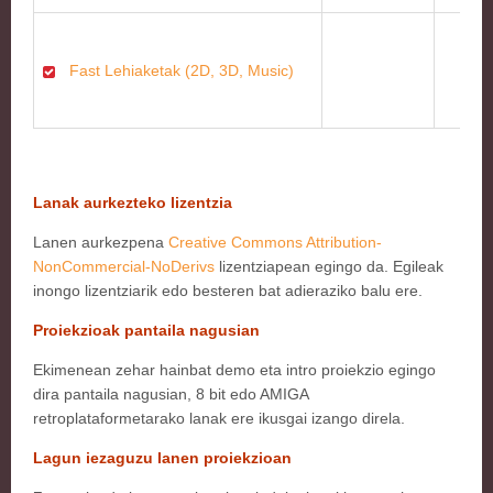
Fast Lehiaketak (2D, 3D, Music)
Lanak aurkezteko lizentzia
Lanen aurkezpena
Creative Commons Attribution-
NonCommercial-NoDerivs
lizentziapean egingo da. Egileak
inongo lizentziarik edo besteren bat adieraziko balu ere.
Proiekzioak pantaila nagusian
Ekimenean zehar hainbat demo eta intro proiekzio egingo
dira pantaila nagusian, 8 bit edo
AMIGA
retroplataformetarako lanak ere ikusgai izango direla.
Lagun iezaguzu lanen proiekzioan