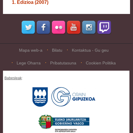
1. Edizioa (2007)
Mapa web-a
Bilatu
Kontaktua - Gu geu
Lege Oharra
Pribatutasuna
Cookien Politika
Babesleak
: