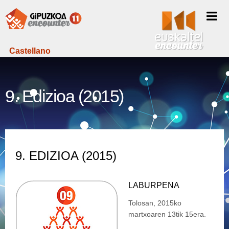
Castellano
9. Edizioa (2015)
9. EDIZIOA (2015)
LABURPENA
Tolosan, 2015ko
martxoaren 13tik 15era.