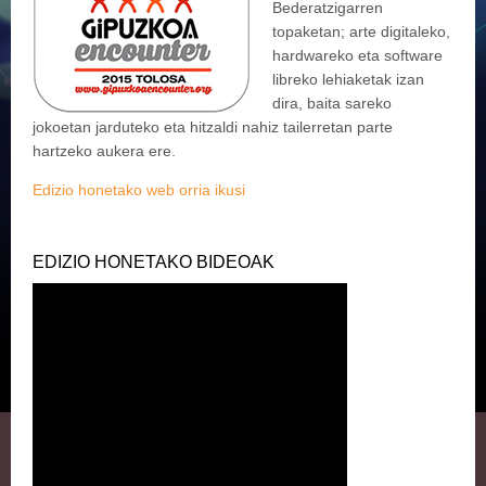
Bederatzigarren
topaketan; arte digitaleko,
hardwareko eta software
libreko lehiaketak izan
dira, baita sareko
jokoetan jarduteko eta hitzaldi nahiz tailerretan parte
hartzeko aukera ere.
Edizio honetako web orria ikusi
EDIZIO HONETAKO BIDEOAK