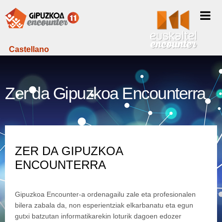
Castellano
Zer da Gipuzkoa Encounterra
ZER DA GIPUZKOA
ENCOUNTERRA
Gipuzkoa Encounter-a ordenagailu zale eta profesionalen
bilera zabala da, non esperientziak elkarbanatu eta egun
gutxi batzutan informatikarekin loturik dagoen edozer