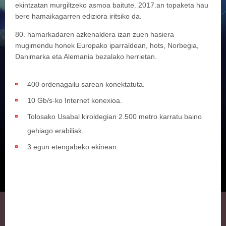
ekintzatan murgiltzeko asmoa baitute. 2017.an topaketa hau
bere hamaikagarren ediziora iritsiko da.
80. hamarkadaren azkenaldera izan zuen hasiera
mugimendu honek Europako iparraldean, hots, Norbegia,
Danimarka eta Alemania bezalako herrietan.
400 ordenagailu sarean konektatuta.
10 Gb/s-ko Internet konexioa.
Tolosako Usabal kiroldegian 2.500 metro karratu baino
gehiago erabiliak..
3 egun etengabeko ekinean.