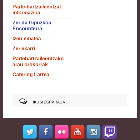
Parte-hartzaileentzat
informazioa
Zer da Gipuzkoa
Encounterra
Izen-ematea
Zer ekarri
Partehartzaileentzako
arau orokorrak
Catering Larrea
IKUSI EGITARAUA