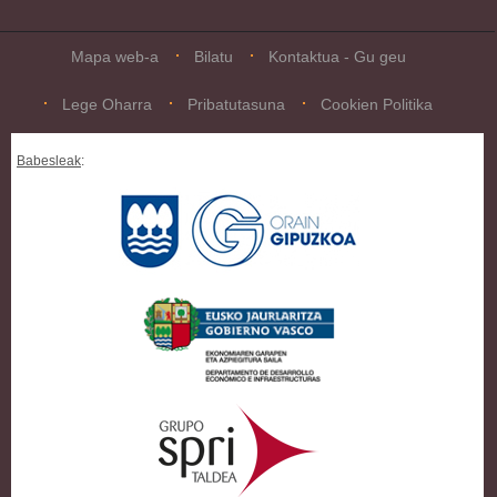
Mapa web-a
Bilatu
Kontaktua - Gu geu
Lege Oharra
Pribatutasuna
Cookien Politika
Babesleak
: