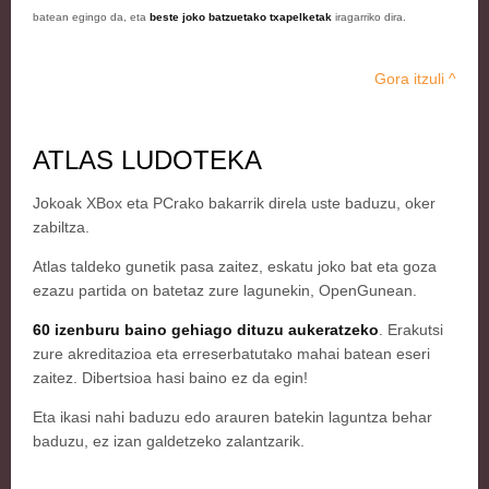
batean egingo da, eta
beste joko batzuetako txapelketak
iragarriko dira.
Gora itzuli ^
ATLAS LUDOTEKA
Jokoak XBox eta PCrako bakarrik direla uste baduzu, oker
zabiltza.
Atlas taldeko gunetik pasa zaitez, eskatu joko bat eta goza
ezazu partida on batetaz zure lagunekin, OpenGunean.
60 izenburu baino gehiago dituzu aukeratzeko
. Erakutsi
zure akreditazioa eta erreserbatutako mahai batean eseri
zaitez. Dibertsioa hasi baino ez da egin!
Eta ikasi nahi baduzu edo arauren batekin laguntza behar
baduzu, ez izan galdetzeko zalantzarik.