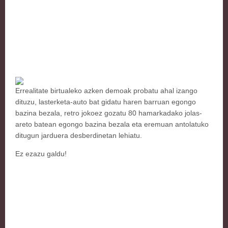
Errealitate birtualeko azken demoak probatu ahal izango
dituzu, lasterketa-auto bat gidatu haren barruan egongo
bazina bezala, retro jokoez gozatu 80 hamarkadako jolas-
areto batean egongo bazina bezala eta eremuan antolatuko
ditugun jarduera desberdinetan lehiatu.
Ez ezazu galdu!