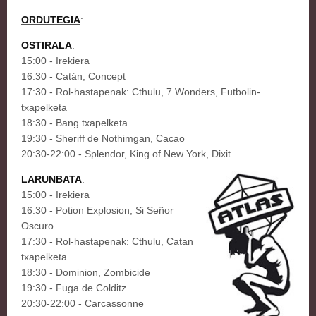
ORDUTEGIA
:
OSTIRALA
:
15:00 - Irekiera
16:30 - Catán, Concept
17:30 - Rol-hastapenak: Cthulu, 7 Wonders, Futbolin-
txapelketa
18:30 - Bang txapelketa
19:30 - Sheriff de Nothimgan, Cacao
20:30-22:00 - Splendor, King of New York, Dixit
LARUNBATA
:
15:00 - Irekiera
16:30 - Potion Explosion, Si Señor
Oscuro
17:30 - Rol-hastapenak: Cthulu, Catan
txapelketa
18:30 - Dominion, Zombicide
19:30 - Fuga de Colditz
20:30-22:00 - Carcassonne