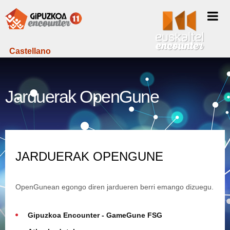
Castellano
Jarduerak OpenGune
JARDUERAK OPENGUNE
OpenGunean egongo diren jardueren berri emango dizuegu.
Gipuzkoa Encounter - GameGune FSG