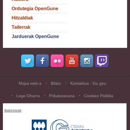
Ordutegia OpenGune
Hitzaldiak
Tailerrak
Jarduerak OpenGune
Mapa web-a
Bilatu
Kontaktua - Gu geu
Lege Oharra
Pribatutasuna
Cookien Politika
Babesleak
: