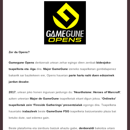
Zer da Opens?
Gamegune Opens
deritzenak urtean zehar egingo diren zenbait
bideojoko-
txapelketa eta -liga
dira.
Major GameGune
izeneko txapelketan gonbidapenez
bakarrik sar bazitekeen ere, Opens hauetan
parte hartu nahi duen edozeinek
jardun dezake
.
2017.
urtean joko honen inguruan jardungo du:
'Hearthstone: Heroes of Warcraft'
,
azken urteetan
Major de GameGune
txapelketak ekarri digun jokoa.
‘Onlineko’
txapelketak zein ‘Fireside Gatherings’ presentzialak
egongo dira. Txapelketa
hauetako
irabazleek
beste
GameGune FSG
txapelketa batzuetarako plaza bat
lortuko dute, sari ederrez gain.
Beste plataforma eta izenburu batzuk ahaztu gabe,
denboraldi
bakoitza urtaro