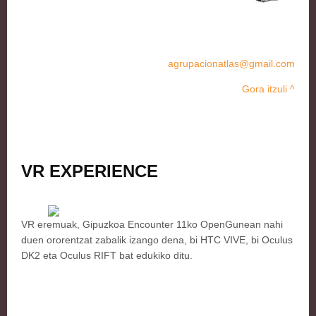
agrupacionatlas@gmail.com
Gora itzuli ^
VR EXPERIENCE
VR eremuak, Gipuzkoa Encounter 11ko OpenGunean nahi
duen ororentzat zabalik izango dena, bi HTC VIVE, bi Oculus
DK2 eta Oculus RIFT bat edukiko ditu.