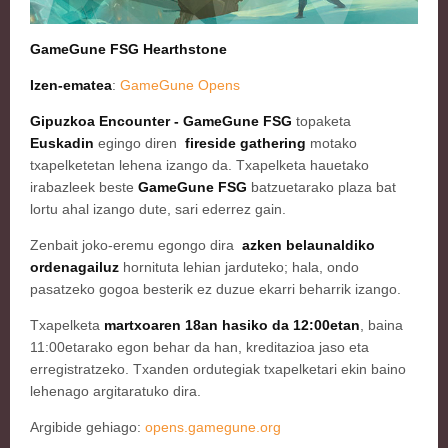
GameGune FSG Hearthstone
Izen-ematea
:
GameGune Opens
Gipuzkoa Encounter - GameGune FSG
topaketa
Euskadin
egingo diren
fireside gathering
motako
txapelketetan lehena izango da. Txapelketa hauetako
irabazleek
beste
GameGune FSG
batzuetarako plaza bat
lortu ahal izango dute, sari ederrez gain.
Zenbait joko-eremu egongo dira
azken belaunaldiko
ordenagailuz
hornituta lehian jarduteko; hala, ondo
pasatzeko gogoa besterik ez duzue ekarri beharrik izango.
Txapelketa
martxoaren 18an hasiko da 12:00etan
, baina
11:00etarako egon behar da han, kreditazioa jaso eta
erregistratzeko. Txanden ordutegiak txapelketari ekin baino
lehenago argitaratuko dira.
Argibide gehiago:
opens.gamegune.org