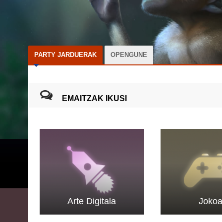
PARTY JARDUERAK
OPENGUNE
EMAITZAK IKUSI
Arte Digitala
Joko