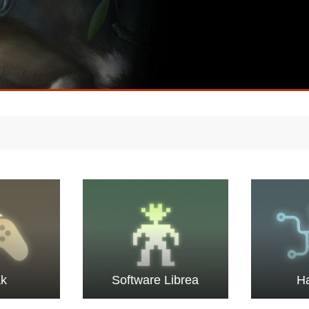
ak
Software Librea
H