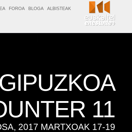
EA
FOROA
BLOGA
ALBISTEAK
GIPUZKOA
UNTER 11
SA, 2017 MARTXOAK 17-19