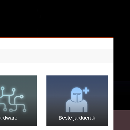
ardware
Beste jarduerak